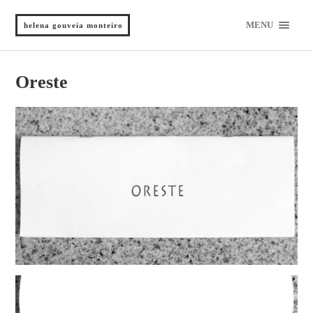
MENU
helena gouveia monteiro
Oreste